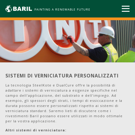
PAINTING A RENEWABLE FUTURE
SISTEMI DI VERNICIATURA PERSONALIZZATI
La tecnologia SteelKote e DualCure offre la possibilità di
adattare i sistemi di verniciatura a esigenze specifiche nel
campo dell'applicazione, del substrato e dell'impiego. Ad
esempio, gli spessori degli strati, i tempi di essiccazione e la
durata possono essere personalizzati rispetto ai sistemi di
verniciatura standard. Saremo lieti di discutere come i
rivestimenti Baril possano essere utilizzati in modo ottimale
per la vostra applicazione.
Altri sistemi di verniciatura: