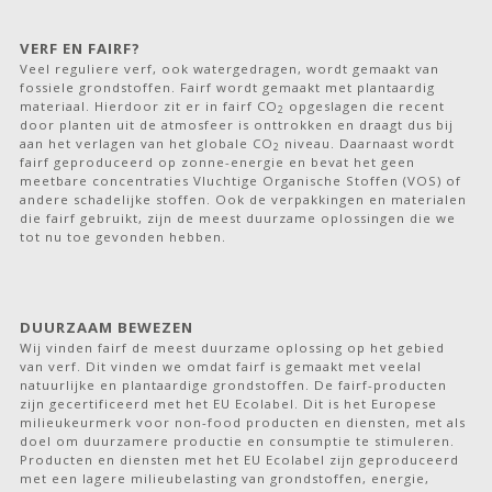
VERF EN FAIRF?
Veel reguliere verf, ook watergedragen, wordt gemaakt van
fossiele grondstoffen. Fairf wordt gemaakt met plantaardig
materiaal. Hierdoor zit er in fairf CO
opgeslagen die recent
2
door planten uit de atmosfeer is onttrokken en draagt dus bij
aan het verlagen van het globale CO
niveau. Daarnaast wordt
2
fairf geproduceerd op zonne-energie en bevat het geen
meetbare concentraties Vluchtige Organische Stoffen (VOS) of
andere schadelijke stoffen. Ook de verpakkingen en materialen
die fairf gebruikt, zijn de meest duurzame oplossingen die we
tot nu toe gevonden hebben.
DUURZAAM BEWEZEN
Wij vinden fairf de meest duurzame oplossing op het gebied
van verf. Dit vinden we omdat fairf is gemaakt met veelal
natuurlijke en plantaardige grondstoffen. De fairf-producten
zijn gecertificeerd met het EU Ecolabel. Dit is het Europese
milieukeurmerk voor non-food producten en diensten, met als
doel om duurzamere productie en consumptie te stimuleren.
Producten en diensten met het EU Ecolabel zijn geproduceerd
met een lagere milieubelasting van grondstoffen, energie,