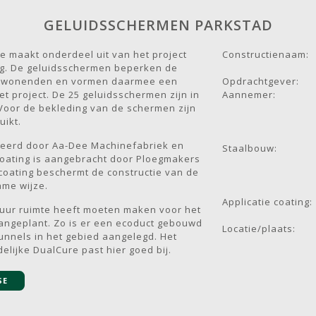
GELUIDSSCHERMEN PARKSTAD
e maakt onderdeel uit van het project
Constructienaam:
rg. De geluidsschermen beperken de
omwonenden en vormen daarmee een
Opdrachtgever:
et project. De 25 geluidsschermen zijn in
Aannemer:
. Voor de bekleding van de schermen zijn
uikt.
ceerd door Aa-Dee Machinefabriek en
Staalbouw:
oating is aangebracht door Ploegmakers
coating beschermt de constructie van de
me wijze.
Applicatie coating:
uur ruimte heeft moeten maken voor het
aangeplant. Zo is er een ecoduct gebouwd
Locatie/plaats:
tunnels in het gebied aangelegd. Het
elijke DualCure past hier goed bij.
SE