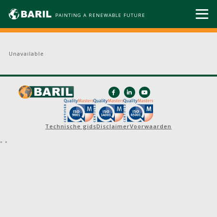
PAINTING A RENEWABLE FUTURE
Unavailable
Technische gids
Disclaimer
Voorwaarden
"
"