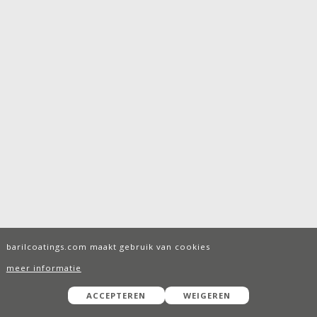
barilcoatings.com maakt gebruik van cookies
meer informatie
ACCEPTEREN
WEIGEREN