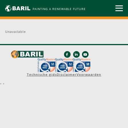
PAINTING A RENEWABLE FUTURE
Unavailable
Technische gids
Disclaimer
Voorwaarden
"
"