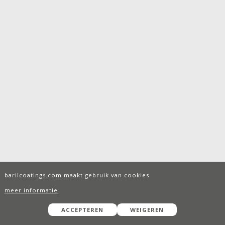
barilcoatings.com maakt gebruik van cookies
meer informatie
ACCEPTEREN
WEIGEREN