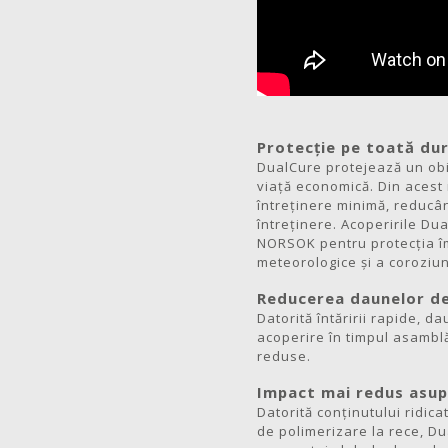
Protecție pe toată dur
DualCure protejează un obi
viață economică. Din acest
întreținere minimă, reducân
întreținere. Acoperirile Du
NORSOK pentru protecția îm
meteorologice și a coroziun
Reducerea daunelor de
Datorită întăririi rapide, d
acoperire în timpul asamblă
reduse.
Impact mai redus asup
Datorită conținutului ridicat
de polimerizare la rece, D