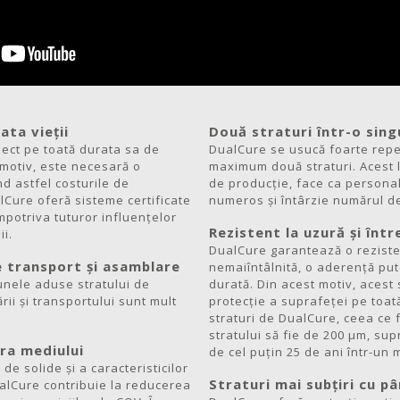
ata vieții
Două straturi într-o sing
ect pe toată durata sa de
DualCure se usucă foarte reped
 motiv, este necesară o
maximum două straturi. Acest 
d astfel costurile de
de producție, face ca personal
alCure oferă sisteme certificate
numeros și întârzie numărul de 
potriva tuturor influențelor
Rezistent la uzură și înt
ii.
DualCure garantează o reziste
 transport și asamblare
nemaiîntâlnită, o aderență pute
aunele aduse stratului de
durată. Din acest motiv, acest 
rii și transportului sunt mult
protecție a suprafeței pe toat
straturi de DualCure, ceea ce 
stratului să fie de 200 μm, sup
ra mediului
de cel puțin 25 de ani într-un 
 de solide și a caracteristicilor
Straturi mai subțiri cu p
ualCure contribuie la reducerea