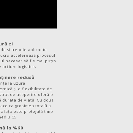
ură zi
e și trebuie aplicat în
lucru accelerează procesul
ul necesar să fie mai puțin
acțiuni logistice.
reținere redusă
nță la uzură
rnică și o flexibilitate de
strat de acoperire oferă o
ă durata de viață. Cu două
face ca grosimea totală a
rafața este protejată timp
mediu C5.
ână la %60