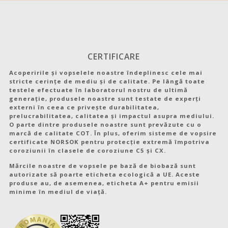
CERTIFICARE
Acoperirile și vopselele noastre îndeplinesc cele mai
stricte cerințe de mediu și de calitate. Pe lângă toate
testele efectuate în laboratorul nostru de ultimă
generație, produsele noastre sunt testate de experți
externi în ceea ce privește durabilitatea,
prelucrabilitatea, calitatea și impactul asupra mediului.
O parte dintre produsele noastre sunt prevăzute cu o
marcă de calitate COT. În plus, oferim sisteme de vopsire
certificate NORSOK pentru protecție extremă împotriva
coroziunii în clasele de coroziune C5 și CX.
Mărcile noastre de vopsele pe bază de biobază sunt
autorizate să poarte eticheta ecologică a UE. Aceste
produse au, de asemenea, eticheta A+ pentru emisii
minime în mediul de viață.