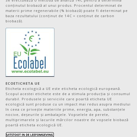
Se efectuează o metodă de analiză 14C pentru a determina
conținutul biobază al unui produs. Procentul determinat de
materii prime regenerabile (% biobază) poate fi determinat pe
baza rezultatului (conținut de 14C = conținut de carbon
biobază).
ECOETICHETA UE
Eticheta ecologică a UE este eticheta ecologică europeană.
Scopul acestei etichete este de a stimula producția și consumul
durabil. Produsele și serviciile care poartă eticheta UE
ecologică sunt produse cu un impact mai redus asupra mediului
în ceea ce privește materiile prime, energia, apa, substanțele
nocive, deșeurile și ambalajele. Vopselele de perete,
multiprimarele și lacurile mărcilor noastre de vopsele biobază
poartă eticheta ecologică UE.