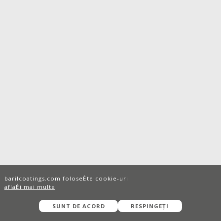
barilcoatings.com foloseÈte cookie-uri
aflaÈi mai multe
SUNT DE ACORD
RESPINGEȚI