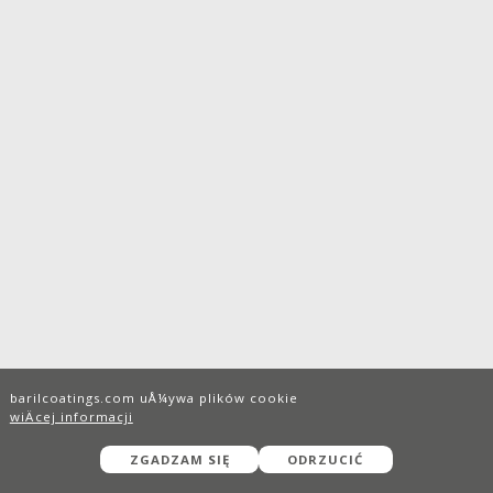
barilcoatings.com uÅ¼ywa plików cookie
wiÄcej informacji
ZGADZAM SIĘ
ODRZUCIĆ