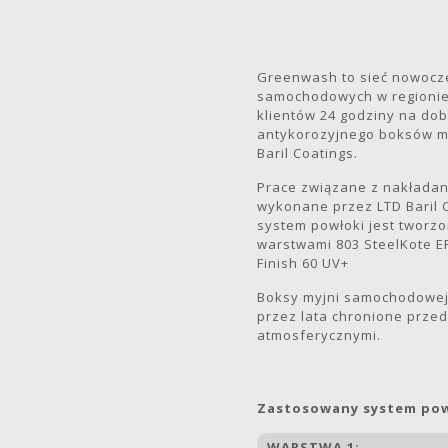
Greenwash to sieć nowocz
samochodowych w regionie T
klientów 24 godziny na dob
antykorozyjnego boksów m
Baril Coatings.
Prace związane z nakładan
wykonane przez LTD Baril 
system powłoki jest tworz
warstwami 803 SteelKote EP
Finish 60 UV+
Boksy myjni samochodowej 
przez lata chronione prze
atmosferycznymi.
Zastosowany system pow
WARSTWA 1: