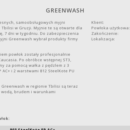
GREENWASH
esnych, samoobsługowych myjni
Klient:
bilisi w Gruzji. Myjnie te są otwarte dla
Powłoka użytkowa:
ę, 7 dni w tygodniu. Do zabezpieczenia
Zakończenie:
yjni Greenwash wybrał produkty firmy
Lokalizacja:
iem powłok zostały profesjonalnie
Caucasia. Po obróbce wstępnej ST3,
ony za pomocą wałka z pędzlem z 3
 AC+ i 2 warstwami 812 SteelKote PU
Greenwash w regionie Tbilisi są teraz
d wodą, brudem i warunkami
łok:
803 SteelKote EP AC+